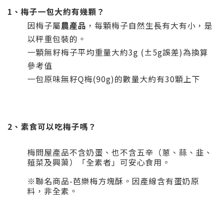
1、梅子一包大約有幾顆？
因梅子屬
農產品
，每顆梅子自然生長有大有小，是
以秤重包裝的。
一顆無籽梅子平均
重量大約
3g (±5g誤差)為換算
參考值
一包原味無籽Q梅(90g)的數量大
約有30顆上下
2、素食可以吃梅子嗎？
梅問屋產品不含奶蛋、也不含五辛（蔥、蒜、韭、
薤菜及興蕖）「全素者」可安心食用。
※聯名商品-芭樂梅方塊酥。因產線含有蛋奶原
料，非全素。