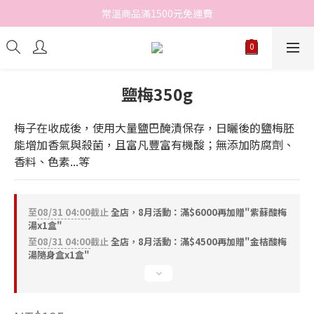
常溫商品滿1500元免運費
鹽梅350g
梅子在收成後，使用大量鹽巴醃漬保存，日曬後的鹽梅胚
能增加香氣與殺菌，且富凡豐富有機酸；無添加防腐劑、
香料、色素...等
至
08/31 04:00
截止
全店，8月活動：滿$6000再加贈"紫蘇酸梅
湯x1盒"
至
08/31 04:00
截止
全店，8月活動：滿$4500再加贈"金桔酸梅
湯隨身盒x1盒"