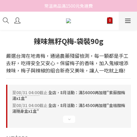
常溫商品滿1500元免運費
辣味無籽Q梅-袋裝90g
嚴選台灣在地青梅，通過農藥殘留檢測，每一顆都是手工
去籽，吃得安全又安心。保留梅子的香味，加入鬼椒增添
辣味，梅子與辣椒的組合新奇又美味，讓人一吃就上癮!
至
08/31 04:00
截止
全店，8月活動：滿$6000再加贈"紫蘇酸梅
湯x1盒"
至
08/31 04:00
截止
全店，8月活動：滿$4500再加贈"金桔酸梅
湯隨身盒x1盒"