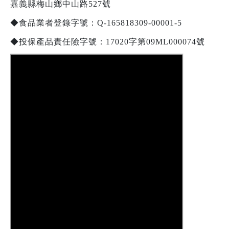
嘉義縣梅山鄉中山路527號
◆食品業者登錄字號：Q-165818309-00001-5
◆投保產品責任險字號：17020字第09ML000074號