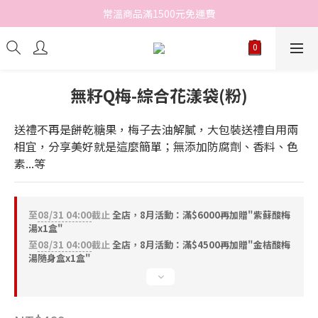
常溫商品滿1500元免運費
無籽Q梅-綜合花漾袋(粉)
送禮不再是餅乾糖果，梅子去油解膩，大包裝送禮自用兩
相宜，分享美好就是這麼簡單；無添加防腐劑、香料、色
素...等
至
08/31 04:00
截止
全店，8月活動：滿$6000再加贈"紫蘇酸梅
湯x1盒"
至
08/31 04:00
截止
全店，8月活動：滿$4500再加贈"金桔酸梅
湯隨身盒x1盒"