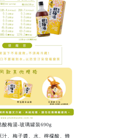
酸梅湯-玻璃罐裝690g
原汁、梅子醬、水、檸檬酸、蜂