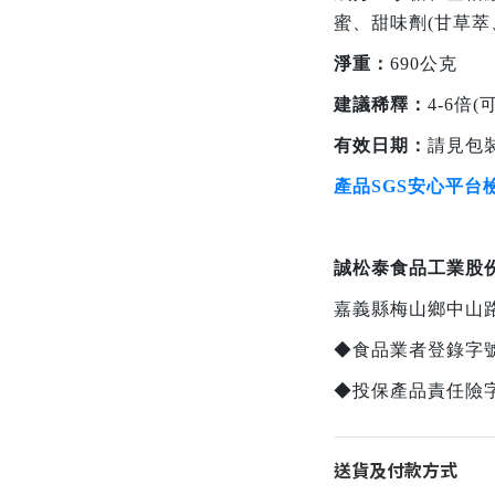
蜜、甜味劑(甘草萃
淨重：
690公克
建議稀釋：
4-6倍
有效日期：
請見包裝
產品SGS安心平台
誠松泰食品工業股
嘉義縣梅山鄉中山路
◆食品業者登錄字號：Q-
◆投保產品責任險字號：
送貨及付款方式