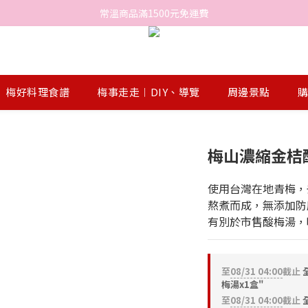
常溫商品滿1500元免運費
梅好料理食譜
梅事走走︱DIY、導覽
周邊景點
購
梅山濃縮金桔酸
使用台灣在地青梅，
熬煮而成，無添加防
有別於市售酸梅湯，
至
08/31 04:00
截止
全
梅湯x1盒"
至
08/31 04:00
截止
全