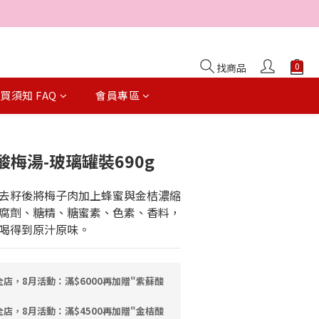
找商品
買須知 FAQ
會員專區
立即購買
梅湯-玻璃罐裝690g
去籽後將梅子肉加上蜂蜜與金桔濃縮
腐劑、糖精、糖蜜素、色素、香料，
喝得到原汁原味。
店，8月活動：滿$6000再加贈"紫蘇酸
店，8月活動：滿$4500再加贈"金桔酸