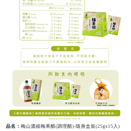
品名：
梅山濃縮梅果醋(調理醋)-隨身盒裝(25gx15入)