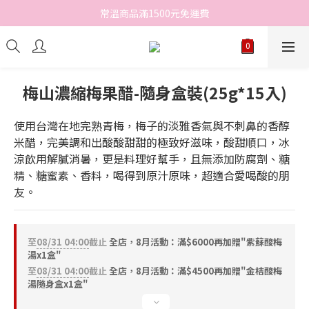
常溫商品滿1500元免運費
梅山濃縮梅果醋-隨身盒裝(25g*15入)
使用台灣在地完熟青梅，梅子的淡雅香氣與不刺鼻的香醇
米醋，完美調和出酸酸甜甜的極致好滋味，酸甜順口，冰
涼飲用解膩消暑，更是料理好幫手，且無添加防腐劑、糖
精、糖蜜素、香料，喝得到原汁原味，超適合愛喝酸的朋
友。
至
08/31 04:00
截止
全店，8月活動：滿$6000再加贈"紫蘇酸梅
湯x1盒"
至
08/31 04:00
截止
全店，8月活動：滿$4500再加贈"金桔酸梅
湯隨身盒x1盒"